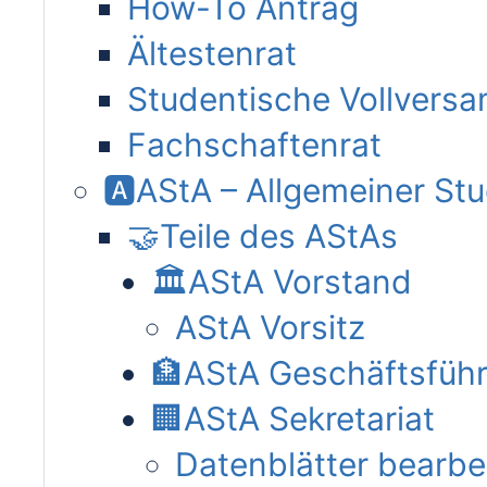
How-To Antrag
Ältestenrat
Studentische Vollvers
Fachschaftenrat
🅰AStA – Allgemeiner St
🤝Teile des AStAs
🏛AStA Vorstand
AStA Vorsitz
🏦AStA Geschäftsfüh
🏢AStA Sekretariat
Datenblätter bearbe