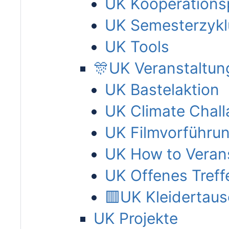
UK Kooperations
UK Semesterzykl
UK Tools
🎊UK Veranstaltun
UK Bastelaktion
UK Climate Chal
UK Filmvorführu
UK How to Veran
UK Offenes Treff
🟥UK Kleidertau
UK Projekte