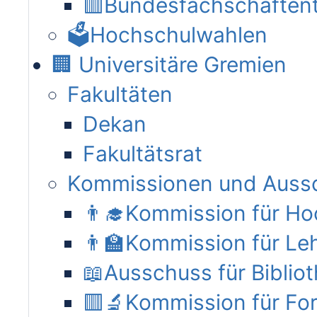
🟥Bundesfachschaften
🗳️Hochschulwahlen
🏢 Universitäre Gremien
Fakultäten
Dekan
Fakultätsrat
Kommissionen und Auss
👨‍🎓Kommission für H
👨‍🏫Kommission für Le
📖Ausschuss für Biblio
🟥🔬Kommission für Fo