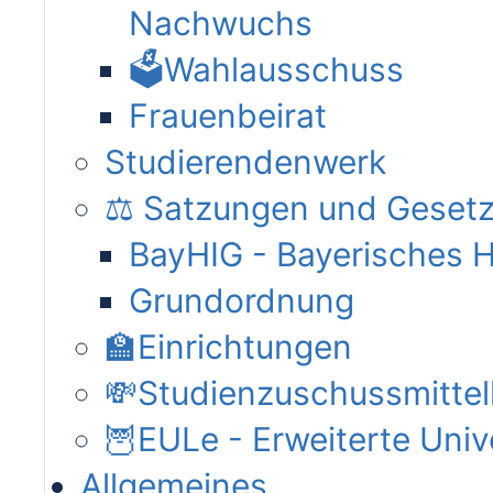
Nachwuchs
🗳️Wahlausschuss
Frauenbeirat
Studierendenwerk
⚖️ Satzungen und Geset
BayHIG - Bayerisches 
Grundordnung
🏫Einrichtungen
💸Studienzuschussmitte
🦉EULe - Erweiterte Unive
Allgemeines