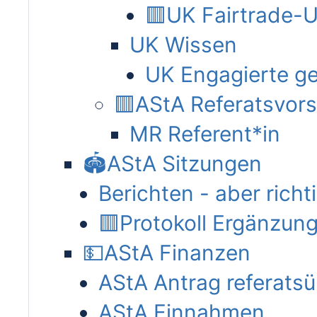
🟥UK Fairtrade-U
UK Wissen
UK Engagierte g
🟥AStA Referatsvor
MR Referent*in
🏟AStA Sitzungen
Berichten - aber richt
🟥Protokoll Ergänzun
💵AStA Finanzen
AStA Antrag referatsü
AStA Einnahmen