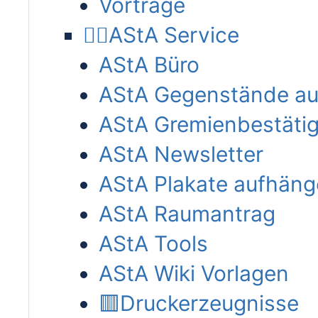
Vorträge
🐕‍🦺AStA Service
AStA Büro
AStA Gegenstände au
AStA Gremienbestäti
AStA Newsletter
AStA Plakate aufhän
AStA Raumantrag
AStA Tools
AStA Wiki Vorlagen
🟥Druckerzeugnisse