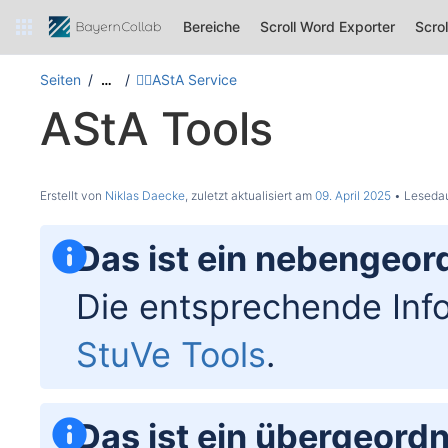
Bereiche
Scroll Word Exporter
Scro
Seiten
🐕‍🦺AStA Service
…
AStA Tools
Erstellt von
Niklas Daecke
, zuletzt aktualisiert am
09. April 2025
Lesedau
Das ist ein nebengeord
Die entsprechende Info
StuVe Tools
.
Das ist ein übergeordn