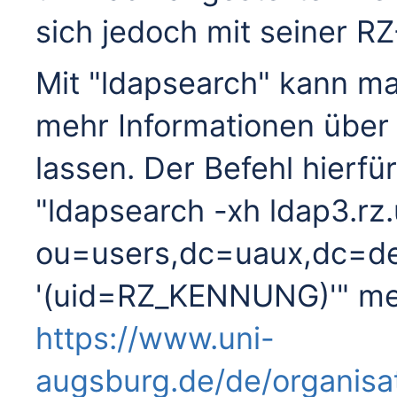
sich jedoch mit seiner 
Mit "ldapsearch" kann man
mehr Informationen über
lassen. Der Befehl hierfür
"ldapsearch -xh ldap3.rz
ou=users,dc=uaux,dc=de
'(uid=RZ_KENNUNG)'" meh
https://www.uni-
augsburg.de/de/organisat