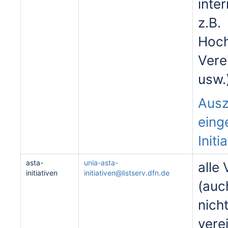
inte
z.B.
Hoch
Vere
usw.
Ausz
eing
Initi
asta-
unia-asta-
alle
initiativen
initiativen@listserv.dfn.de
(auc
nicht
vere