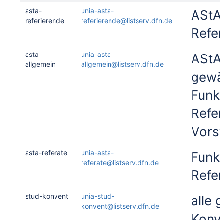
asta-
unia-asta-
AStA
referierende
referierende@listserv.dfn.de
Refe
asta-
unia-asta-
AStA
allgemein
allgemein@listserv.dfn.de
gewä
Funk
Refe
Vors
asta-referate
unia-asta-
Funk
referate@listserv.dfn.de
Refe
stud-konvent
unia-stud-
alle
konvent@listserv.dfn.de
Konv