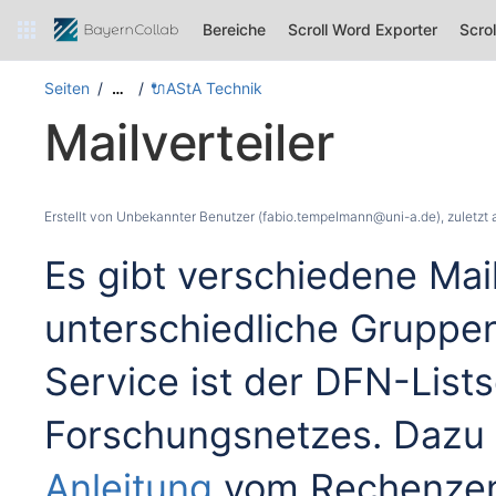
Bereiche
Scroll Word Exporter
Scro
Seiten
🔌AStA Technik
…
Mailverteiler
Erstellt von
Unbekannter Benutzer (fabio.tempelmann@uni-a.de)
, zuletzt
Es gibt verschiedene Mail
unterschiedliche Gruppe
Service ist der DFN-List
Forschungsnetzes. Dazu gi
Anleitung
vom Rechenzen