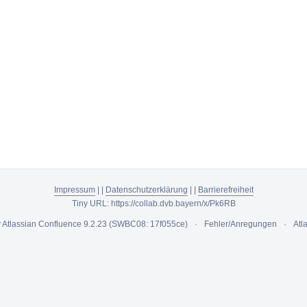
Impressum
|
|
Datenschutzerklärung
|
|
Barrierefreiheit
Tiny URL:
https://collab.dvb.bayern/x/Pk6RB
y
Atlassian Confluence
9.2.23
(SWBC08: 17f055ce)
Fehler/Anregungen
Atl