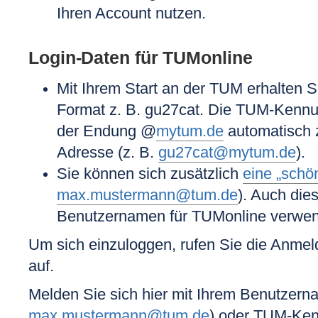
Ihren Account nutzen.
Login-Daten für TUMonline
Mit Ihrem Start an der TUM erhalten S
Format z. B. gu27cat. Die TUM-Kennun
der Endung @
mytum.de
automatisch 
Adresse (z. B.
gu27cat@mytum.de
).
Sie können sich zusätzlich
eine „schö
max.mustermann@tum.de
). Auch die
Benutzernamen für TUMonline verwe
Um sich einzuloggen, rufen Sie die Anmel
auf.
Melden Sie sich hier mit Ihrem Benutzern
max.mustermann@tum.de
) oder
TUM-Ken