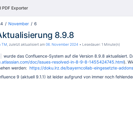
ll PDF Exporter
24
November
6
ktualisierung 8.9.8
n TM
, zuletzt aktualisiert am
06. November 2024
Lesedauer: 1 Minute(n)
4
wurde das Confluence-System auf die Version 8.9.8 aktualisiert. Da
ce.atlassian.com/doc/issues-resolved-in-8-9-8-1455424745.html
). W
esehen werden:
https://doku.lrz.de/bayerncollab-eingesetzte-addo
fluence 9 (aktuell 9.1.1) ist leider aufgrund von immer noch fehlend