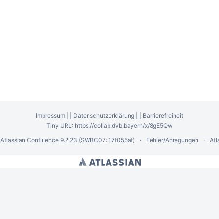
Impressum
|
|
Datenschutzerklärung
|
|
Barrierefreiheit
Tiny URL:
https://collab.dvb.bayern/x/8gE5Qw
y
Atlassian Confluence
9.2.23
(SWBC07: 17f055af)
Fehler/Anregungen
Atl