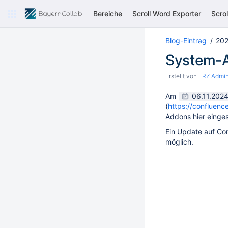
Bereiche
Scroll Word Exporter
Scro
Blog-Eintrag
20
System-A
Erstellt von
LRZ Admi
Am
06.11.202
(
https://confluen
Addons hier eing
Ein Update auf Con
möglich.